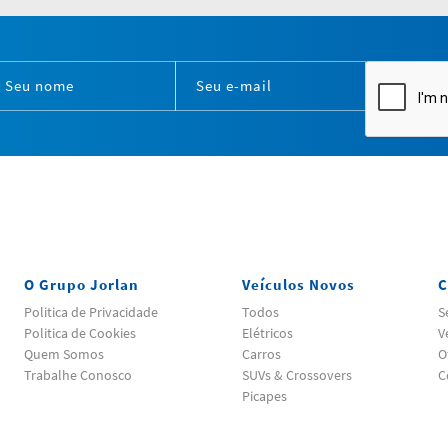
O Grupo Jorlan
Veículos Novos
C
Politica de Privacidade
Todos
S
Politica de Cookies
Elétricos
V
Quem Somos
Carros
O
Trabalhe Conosco
SUVs & Crossovers
C
Picapes