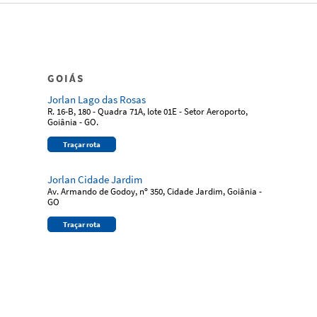
GOIÁS
Jorlan Lago das Rosas
R. 16-B, 180 - Quadra 71A, lote 01E - Setor Aeroporto,
Goiânia - GO.
Traçar rota
Jorlan Cidade Jardim
Av. Armando de Godoy, nº 350, Cidade Jardim, Goiânia -
GO
Traçar rota