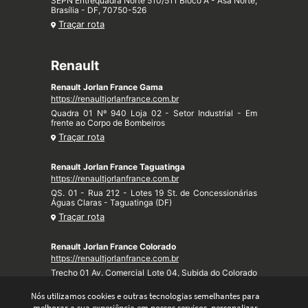
SEPN Entrequadra Norte 510/511 Bloco A - Asa Norte,
Brasília - DF, 70750-526
Traçar rota
Renault
Renault Jorlan France Gama
https://renaultjorlanfrance.com.br
Quadra 01 Nº 940 Loja 02 - Setor Industrial - Em
frente ao Corpo de Bombeiros
Traçar rota
Renault Jorlan France Taguatinga
https://renaultjorlanfrance.com.br
QS. 01 - Rua 212 - Lotes 19 St. de Concessionárias
Águas Claras - Taguatinga (DF)
Traçar rota
Renault Jorlan France Colorado
https://renaultjorlanfrance.com.br
Trecho 01 Av. Comercial Lote 04, Subida do Colorado
- Taquari (DF)
Nós utilizamos cookies e outras tecnologias semelhantes para
Traçar rota
melhorar a sua experiência em nossos serviços, personalizar