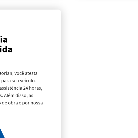
ia
ida
Jorlan, você atesta
 para seu veículo.
assistência 24 horas,
. Além disso, as
o de obra é por nossa
 aí, a garantia
serviço de guincho,
de nossos consultores
as para garantir o