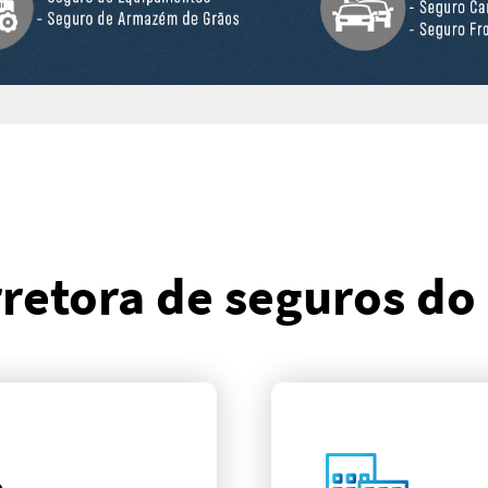
retora de seguros do
o