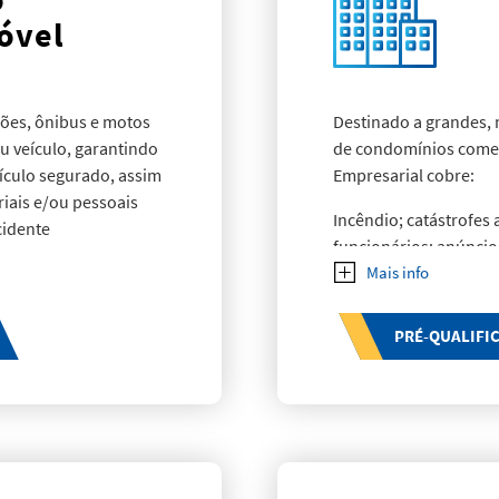
óvel
ões, ônibus e motos
Destinado a grandes,
 veículo, garantindo
de condomínios comerc
ículo segurado, assim
Empresarial cobre:
iais e/ou pessoais
Incêndio; catástrofes 
cidente
funcionários; anúncio
elétricos; despesas c
documentos; deterior
frigorificados; desm
PRÉ-QUALIFI
estacionários, eletrô
de materiais em estad
empregados; lucros c
aluguel de imóvel e/o
espelhos e mármores;
veículos terrestres; r