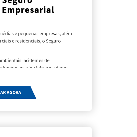
Empresarial
 médias e pequenas empresas, além
iais e residenciais, o Seguro
ambientais; acidentes de
s luminosos e/ou letreiros; danos
om recomposição de registros e
ação de mercadorias em ambientes
oronamento; equipamentos móveis,
CAR AGORA
nicos e em exposição; extravasamento
o de fusão; fumaça; fidelidade de
essantes; perda ou pagamento de
u equipamentos; quebra de vidros,
 queda de aeronaves ou impacto de
oubo ou furto qualificado de bens e