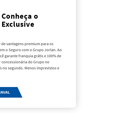
u no interior da empresa);
l (operações, produtos e
Conheça o
, greves e lock-outs; transporte
as (território nacional) e vazamento
Exclusive
e de vantagens premium para os
rem o Seguro com o Grupo Jorlan. Ao
ocê garante franquia grátis e 100% de
 concessionária do Grupo no
0% no segundo. Menos imprevistos e
ando você precisa.
ANUAL