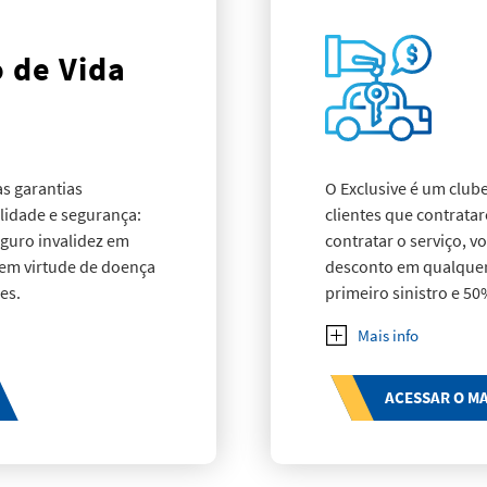
valores (em trânsito o
responsabilidade civi
 de Vida
empregador); tumultos
terrestre de mercadori
de sprinklers.
s garantias
O Exclusive é um club
lidade e segurança:
clientes que contrata
eguro invalidez em
contratar o serviço, v
z em virtude de doença
desconto em qualquer
es.
primeiro sinistro e 5
mais tranquilidade qu
ACESSAR O M