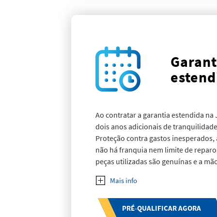
Garant
estend
Ao contratar a garantia estendida na 
dois anos adicionais de tranquilidade
Proteção contra gastos inesperados, 
não há franquia nem limite de reparos
peças utilizadas são genuínas e a mã
conta! As comodidades não param por
estendida dá direito a carro reserva, 
chaveiro e muito mais. Fale com um 
e descubra todas as vantagens pensad
PRÉ-QUALIFICAR AGORA